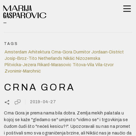
TAGS
Amsterdam
Arhitektura
Crna-Gora
Durmitor
Jordaan-District
Josip-Broz-Tito
Netherlands
Nikšić
Nizozemska
Plitvicka-Jezera
Rikard-Marasovic
Titova-Vila
Vila-Izvor
Zvonimir-Marohnić
CRNA GORA
2019-04-27
Crna Gora je prema nama bila dobra. Zemlja mekih palatala u
kojoj se kaže "gledamo se" umjesto "vidimo se" i trgovkinja se
čudom čudi što "nećeš kesicu?!". Upozoravali su nas na promet
i poštivali smo sva ograničenja brzine, ali Nikšić nas je naučio da