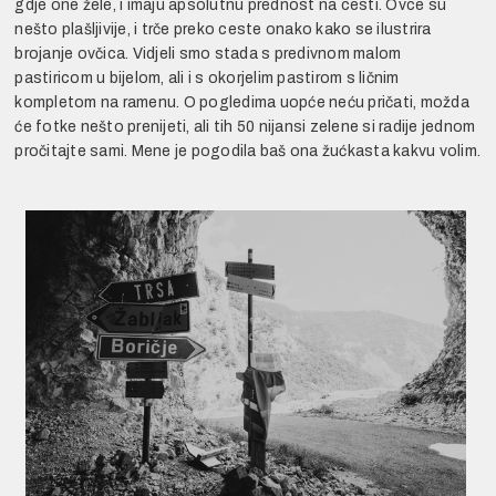
gdje one žele, i imaju apsolutnu prednost na cesti. Ovce su
nešto plašljivije, i trče preko ceste onako kako se ilustrira
brojanje ovčica. Vidjeli smo stada s predivnom malom
pastiricom u bijelom, ali i s okorjelim pastirom s ličnim
kompletom na ramenu. O pogledima uopće neću pričati, možda
će fotke nešto prenijeti, ali tih 50 nijansi zelene si radije jednom
pročitajte sami. Mene je pogodila baš ona žućkasta kakvu volim.