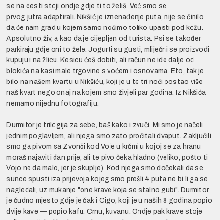
se na cesti stoji ondje gdje ti to želiš. Već smo se
prvog jutra adaptirali. Nikšić je iznenađenje puta, nije se činilo
da će nam grad u kojem samo noćimo toliko upasti pod kožu.
Apsolutno živ, a kao da je cijepljen od turista. Psi se također
parkiraju gdje oni to žele. Jogurti su gusti, mliječni se proizvodi
kupuju i na žlicu. Kesicu ćeš dobiti, ali račun ne ide dalje od
blokića na kasi male trgovine s voćem i osnovama. Eto, tak je
bilo na našem kvartu u Nikšiću, koji je u te tri noći postao više
naš kvart nego onaj na kojem smo živjeli par godina. Iz Nikšića
nemamo nijednu fotografiju.
Durmitor je trilogija za sebe, baš kako i zvuči. Mi smo je načeli
jednim poglavljem, ali njega smo zato pročitali dvaput. Zaključili
smo ga pivom sa Zvonči kod Voje u krčmi u kojoj se za hranu
moraš najaviti dan prije, ali te pivo čeka hladno (veliko, pošto ti
Vojo ne da malo, jer je skuplje). Kod njega smo dočekali da se
sunce spusti iza prijevoja kojeg smo prešli 4 puta ne bi li ga se
nagledali, uz mukanje "one krave koja se stalno gubi". Durmitor
je čudno mjesto gdje je čak i Cigo, koji je u naših 8 godina popio
dvije kave — popio kafu. Crnu, kuvanu. Ondje pak krave stoje